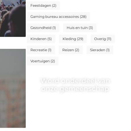
Feestdagen
(2)
Gaming bureau accessoires
(28)
Gezondheid
(1)
Huis en tuin
(3)
Kinderen
(5)
Kleding
(29)
Overig
(11)
Recreatie
(1)
Reizen
(2)
Sieraden
(1)
Voertuigen
(2)
Word onderdeel van
onze gemeenschap
Wij zijn een veelzijdig blogplatform
dat toegankelijk is voor iedereen –
of je nu een passie hebt voor
schrijven, lezen of beide. Onze
algemene blog biedt een podium