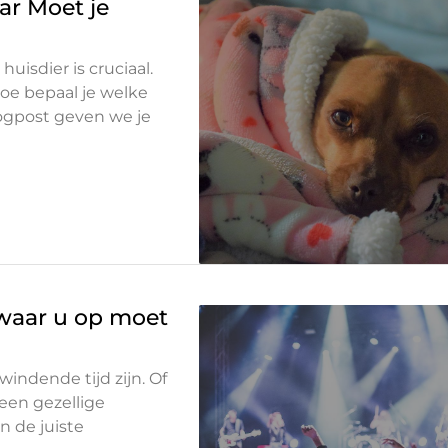
ar Moet je
uisdier is cruciaal.
hoe bepaal je welke
logpost geven we je
 waar u op moet
ndende tijd zijn. Of
 een gezellige
n de juiste