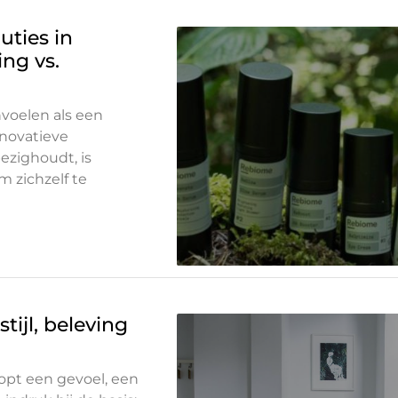
uties in
ng vs.
voelen als een
nnovatieve
bezighoudt, is
 zichzelf te
tijl, beleving
oopt een gevoel, een