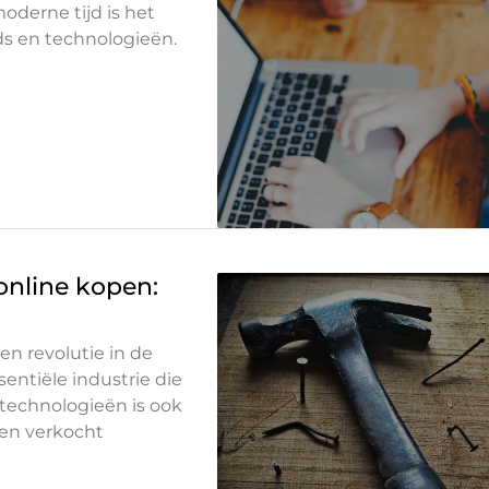
oderne tijd is het
nds en technologieën.
online kopen:
n revolutie in de
ntiële industrie die
technologieën is ook
en verkocht