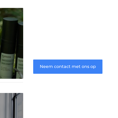
voor diverse onderwerpen en
persoonlijke verhalen.
❝
Word onderdeel van onze
community en draag bij aan een
inspirerende plek waar ideeën tot
leven komen en gedeeld worden.
❞
Neem contact met ons op