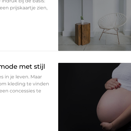
indruk bij de basis:
en prijskaartje zien,
ode met stijl
 in je leven. Maar
n om kleding te vinden
 geen concessies te