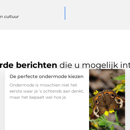
n cultuur
rde berichten
die u mogelijk in
De perfecte ondermode kiezen
Ondermode is misschien niet het
eerste waar je ’s ochtends aan denkt,
maar het bepaalt wel hoe je