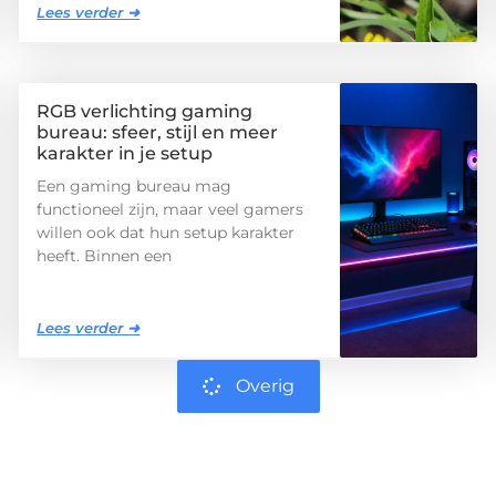
Lees verder ➜
RGB verlichting gaming
bureau: sfeer, stijl en meer
karakter in je setup
Een gaming bureau mag
functioneel zijn, maar veel gamers
willen ook dat hun setup karakter
heeft. Binnen een
Lees verder ➜
Overig