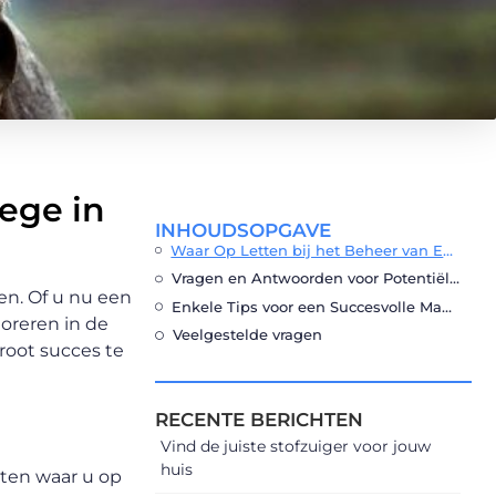
ege in
INHOUDSOPGAVE
Waar Op Letten bij het Beheer van Een Manege?
Vragen en Antwoorden voor Potentiële Klanten
en. Of u nu een
Enkele Tips voor een Succesvolle Manege:
loreren in de
Veelgestelde vragen
root succes te
RECENTE BERICHTEN
Vind de juiste stofzuiger voor jouw
huis
cten waar u op