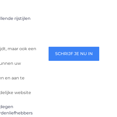
begin met het delen van jouw
unieke perspectief. Jouw
woorden kunnen informeren,
lende rijstijlen
inspireren, vermaken en
verbinden – ze verdienen het
om gehoord te worden!
ijdt, maar ook een
SCHRIJF JE NU IN
 kunnen uw
en en aan te
delijke website
edegen
rdenliefhebbers