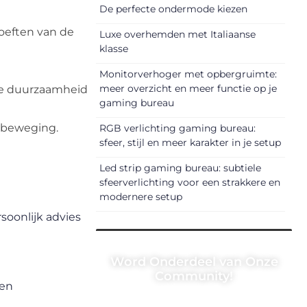
De perfecte ondermode kiezen
hoeften van de
Luxe overhemden met Italiaanse
klasse
Monitorverhoger met opbergruimte:
meer overzicht en meer functie op je
e duurzaamheid
gaming bureau
 beweging.
RGB verlichting gaming bureau:
sfeer, stijl en meer karakter in je setup
Led strip gaming bureau: subtiele
sfeerverlichting voor een strakkere en
modernere setup
soonlijk advies
Word Onderdeel van Onze
Community!
 en
Registreer je vandaag nog en