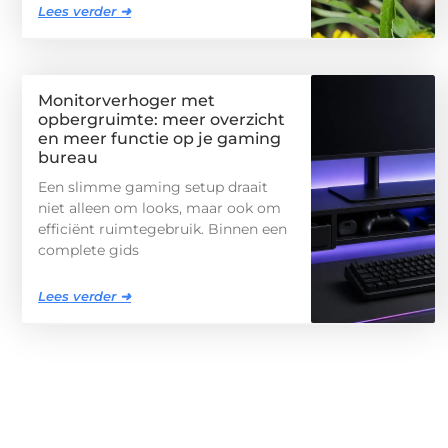
Lees verder ➜
Monitorverhoger met
opbergruimte: meer overzicht
en meer functie op je gaming
bureau
Een slimme gaming setup draait
niet alleen om looks, maar ook om
efficiënt ruimtegebruik. Binnen een
complete gids
Lees verder ➜