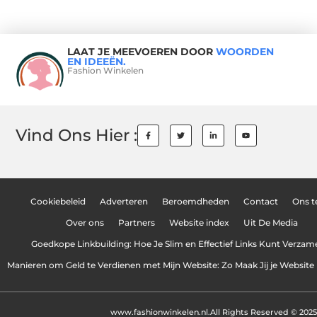
LAAT JE MEEVOEREN DOOR
WOORDEN
EN IDEEËN.
Fashion Winkelen
Vind Ons Hier :
Cookiebeleid
Adverteren
Beroemdheden
Contact
Ons 
Over ons
Partners
Website index
Uit De Media
Goedkope Linkbuilding: Hoe Je Slim en Effectief Links Kunt Verzam
Manieren om Geld te Verdienen met Mijn Website: Zo Maak Jij je Website
www.fashionwinkelen.nl.
All Rights Reserved © 2025