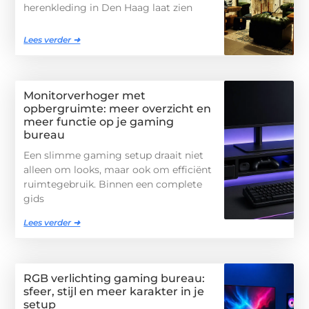
herenkleding in Den Haag laat zien
Lees verder ➜
Monitorverhoger met
opbergruimte: meer overzicht en
meer functie op je gaming
bureau
Een slimme gaming setup draait niet
alleen om looks, maar ook om efficiënt
ruimtegebruik. Binnen een complete
gids
Lees verder ➜
RGB verlichting gaming bureau:
sfeer, stijl en meer karakter in je
setup