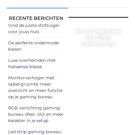
RECENTE BERICHTEN
Vind de juiste stofzuiger
Word Onderdeel
voor jouw huis
van Onze
De perfecte ondermode
Community!
kiezen
Registreer je
Luxe overhemden met
vandaag nog en
Italiaanse klasse
begin met het
delen van jouw
Monitorverhoger met
opbergruimte: meer
unieke perspectief.
overzicht en meer functie
Jouw woorden
op je gaming bureau
kunnen
informeren,
RGB verlichting gaming
inspireren,
bureau: sfeer, stijl en meer
vermaken en
karakter in je setup
verbinden – ze
Led strip gaming bureau:
verdienen het om