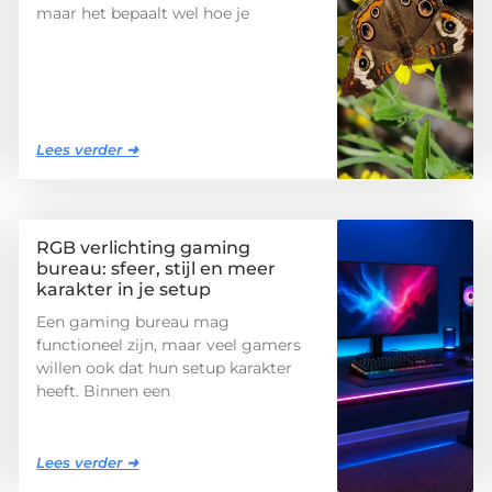
maar het bepaalt wel hoe je
Lees verder ➜
RGB verlichting gaming
bureau: sfeer, stijl en meer
karakter in je setup
Een gaming bureau mag
functioneel zijn, maar veel gamers
willen ook dat hun setup karakter
heeft. Binnen een
Lees verder ➜