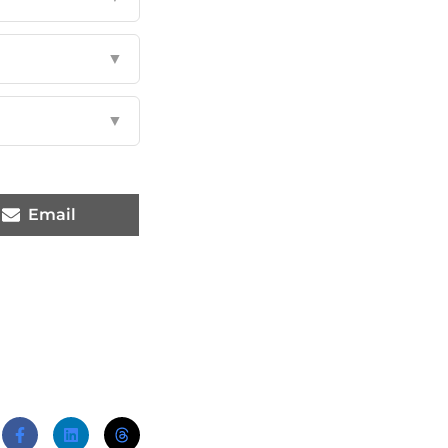
▼
▼
Email