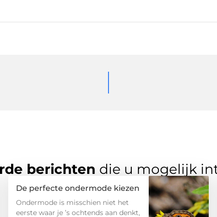
rde berichten
die u mogelijk in
De perfecte ondermode kiezen
Ondermode is misschien niet het
eerste waar je ’s ochtends aan denkt,