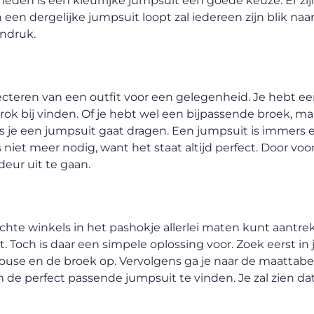
eden is een kleurrijke jumpsuit een goede keuze. Er zij
n een dergelijke jumpsuit loopt zal iedereen zijn blik na
indruk.
electeren van een outfit voor een gelegenheid. Je hebt e
 bij vinden. Of je hebt wel een bijpassende broek, maar 
s je een jumpsuit gaat dragen. Een jumpsuit is immers 
iet meer nodig, want het staat altijd perfect. Door voo
deur uit te gaan.
 echte winkels in het pashokje allerlei maten kunt aantre
. Toch is daar een simpele oplossing voor. Zoek eerst in 
blouse en de broek op. Vervolgens ga je naar de maattabe
de perfect passende jumpsuit te vinden. Je zal zien dat