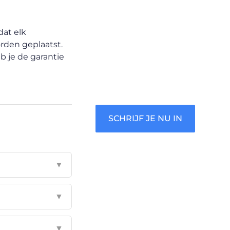
Registreer je vandaag nog en
begin met het delen van jouw
dat elk
unieke perspectief. Jouw
rden geplaatst.
woorden kunnen informeren,
b je de garantie
inspireren, vermaken en
verbinden – ze verdienen het
om gehoord te worden!
SCHRIJF JE NU IN
▼
▼
▼