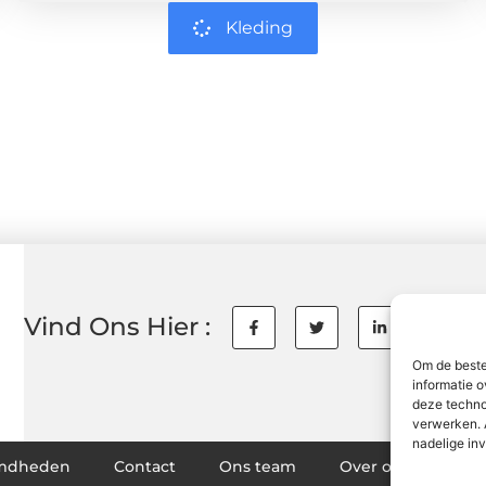
Kleding
Vind Ons Hier :
Om de beste
informatie o
deze techno
verwerken. 
nadelige in
mdheden
Contact
Ons team
Over ons
Par