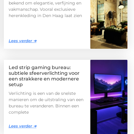
bekend om elegantie, verfijning en
vakmanschap. Vooral exclusieve
herenkleding in Den Haag laat zien
Lees verder ➜
Led strip gaming bureau:
subtiele sfeerverlichting voor
een strakkere en modernere
setup
Verlichting is een van de snelste
manieren om de uitstraling van een
bureau te veranderen. Binnen een
complete
Lees verder ➜