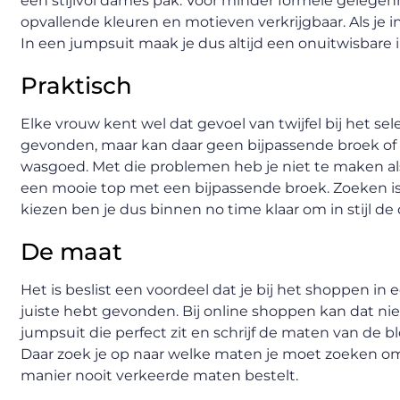
een stijlvol dames pak. Voor minder formele gelegenh
opvallende kleuren en motieven verkrijgbaar. Als je i
In een jumpsuit maak je dus altijd een onuitwisbare 
Praktisch
Elke vrouw kent wel dat gevoel van twijfel bij het s
gevonden, maar kan daar geen bijpassende broek of rok
wasgoed. Met die problemen heb je niet te maken al
een mooie top met een bijpassende broek. Zoeken is n
kiezen ben je dus binnen no time klaar om in stijl de 
De maat
Het is beslist een voordeel dat je bij het shoppen in
juiste hebt gevonden. Bij online shoppen kan dat niet
jumpsuit die perfect zit en schrijf de maten van de 
Daar zoek je op naar welke maten je moet zoeken om 
manier nooit verkeerde maten bestelt.