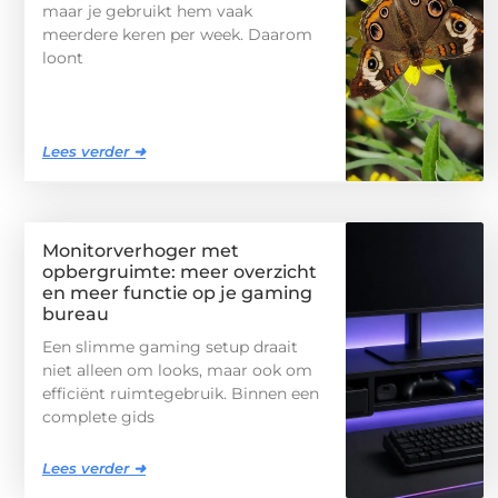
maar je gebruikt hem vaak
meerdere keren per week. Daarom
loont
Lees verder ➜
Monitorverhoger met
opbergruimte: meer overzicht
en meer functie op je gaming
bureau
Een slimme gaming setup draait
niet alleen om looks, maar ook om
efficiënt ruimtegebruik. Binnen een
complete gids
Lees verder ➜