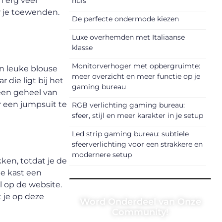
n erg veel
huis
ar je toewenden.
De perfecte ondermode kiezen
Luxe overhemden met Italiaanse
klasse
Monitorverhoger met opbergruimte:
en leuke blouse
meer overzicht en meer functie op je
die ligt bij het
gaming bureau
een geheel van
r een jumpsuit te
RGB verlichting gaming bureau:
sfeer, stijl en meer karakter in je setup
Led strip gaming bureau: subtiele
sfeerverlichting voor een strakkere en
modernere setup
kken, totdat je de
je kast een
l op de website.
 je op deze
Word Onderdeel van Onze
Community!