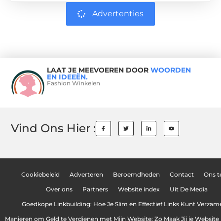
Advertenties
LAAT JE MEEVOEREN DOOR
WOORDEN
EN IDEEËN.
Fashion Winkelen
Vind Ons Hier :
Cookiebeleid
Adverteren
Beroemdheden
Contact
Ons 
Over ons
Partners
Website index
Uit De Media
Goedkope Linkbuilding: Hoe Je Slim en Effectief Links Kunt Verzam
Manieren om Geld te Verdienen met Mijn Website: Zo Maak Jij je Website