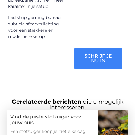
vermaken en
karakter in je setup
verbinden – ze
Led strip gaming bureau:
verdienen het om
subtiele sfeerverlichting
gehoord te
voor een strakkere en
worden!
modernere setup
SCHRIJF JE
NU IN
Gerelateerde berichten
die u mogelijk
interesseren.
Vind de juiste stofzuiger voor
jouw huis
Een stofzuiger koop je niet elke dag,