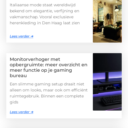
Italiaanse mode staat wereldwijd
bekend om elegantie, verfijning en
vakmanschap. Vooral exclusieve
herenkleding in Den Haag laat zien
Lees verder ➜
Monitorverhoger met
opbergruimte: meer overzicht en
meer functie op je gaming
bureau
Een slimme gaming setup draait niet
alleen om looks, maar ook om efficiënt
ruimtegebruik. Binnen een complete
gids
Lees verder ➜