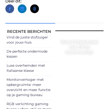
Deel dit:
RECENTE BERICHTEN
Vind de juiste stofzuiger
Word Onderdeel
voor jouw huis
van Onze
De perfecte ondermode
Community!
kiezen
Registreer je
Luxe overhemden met
vandaag nog en
Italiaanse klasse
begin met het
delen van jouw
Monitorverhoger met
opbergruimte: meer
unieke perspectief.
overzicht en meer functie
Jouw woorden
op je gaming bureau
kunnen
informeren,
RGB verlichting gaming
inspireren,
bureau: sfeer, stijl en meer