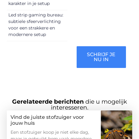
vermaken en
karakter in je setup
verbinden – ze
Led strip gaming bureau:
verdienen het om
subtiele sfeerverlichting
gehoord te
voor een strakkere en
worden!
modernere setup
SCHRIJF JE
NU IN
Gerelateerde berichten
die u mogelijk
interesseren.
Vind de juiste stofzuiger voor
jouw huis
Een stofzuiger koop je niet elke dag,
maar je gebruikt hem vaak meerdere