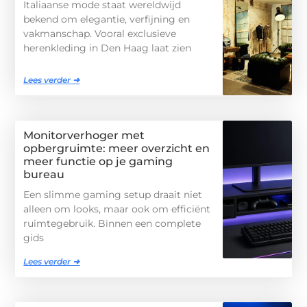
Italiaanse mode staat wereldwijd
bekend om elegantie, verfijning en
vakmanschap. Vooral exclusieve
herenkleding in Den Haag laat zien
Lees verder ➜
Monitorverhoger met
opbergruimte: meer overzicht en
meer functie op je gaming
bureau
Een slimme gaming setup draait niet
alleen om looks, maar ook om efficiënt
ruimtegebruik. Binnen een complete
gids
Lees verder ➜