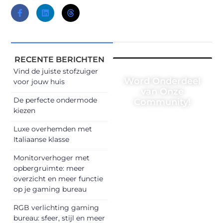
RECENTE BERICHTEN
Vind de juiste stofzuiger
Word Onderdeel
voor jouw huis
van Onze
De perfecte ondermode
Community!
kiezen
Registreer je
Luxe overhemden met
vandaag nog en
Italiaanse klasse
begin met het
delen van jouw
Monitorverhoger met
opbergruimte: meer
unieke perspectief.
overzicht en meer functie
Jouw woorden
op je gaming bureau
kunnen
informeren,
RGB verlichting gaming
inspireren,
bureau: sfeer, stijl en meer