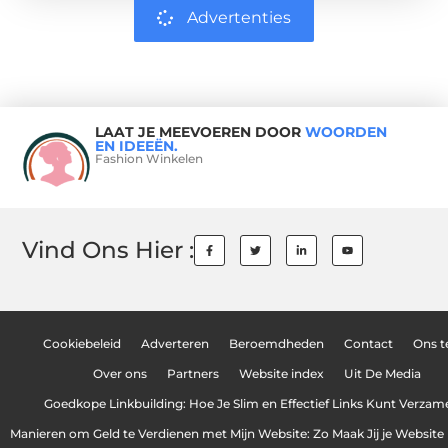
Advertenties
LAAT JE MEEVOEREN DOOR
WOORDEN
EN IDEEËN.
Fashion Winkelen
Vind Ons Hier :
Cookiebeleid
Adverteren
Beroemdheden
Contact
Ons 
Over ons
Partners
Website index
Uit De Media
Goedkope Linkbuilding: Hoe Je Slim en Effectief Links Kunt Verzam
Manieren om Geld te Verdienen met Mijn Website: Zo Maak Jij je Website