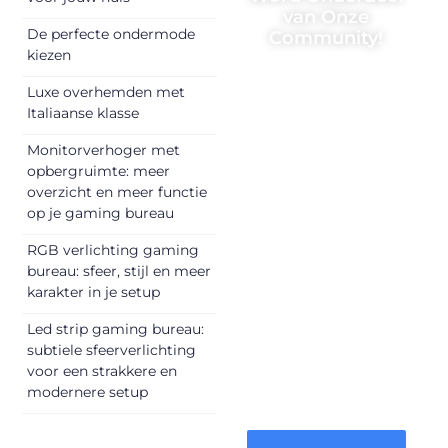
van Onze
De perfecte ondermode
Community!
kiezen
Registreer je
Luxe overhemden met
vandaag nog en
Italiaanse klasse
begin met het
delen van jouw
Monitorverhoger met
opbergruimte: meer
unieke perspectief.
overzicht en meer functie
Jouw woorden
op je gaming bureau
kunnen
informeren,
RGB verlichting gaming
inspireren,
bureau: sfeer, stijl en meer
vermaken en
karakter in je setup
verbinden – ze
Led strip gaming bureau:
verdienen het om
subtiele sfeerverlichting
gehoord te
voor een strakkere en
worden!
modernere setup