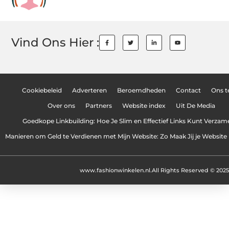
Vind Ons Hier :
Cookiebeleid
Adverteren
Beroemdheden
Contact
Ons 
Over ons
Partners
Website index
Uit De Media
Goedkope Linkbuilding: Hoe Je Slim en Effectief Links Kunt Verzam
Manieren om Geld te Verdienen met Mijn Website: Zo Maak Jij je Website
www.fashionwinkelen.nl.
All Rights Reserved © 2025