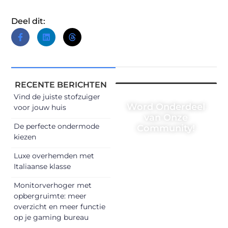
Deel dit:
RECENTE BERICHTEN
Vind de juiste stofzuiger
Word Onderdeel
voor jouw huis
van Onze
De perfecte ondermode
Community!
kiezen
Registreer je
Luxe overhemden met
vandaag nog en
Italiaanse klasse
begin met het
delen van jouw
Monitorverhoger met
opbergruimte: meer
unieke perspectief.
overzicht en meer functie
Jouw woorden
op je gaming bureau
kunnen