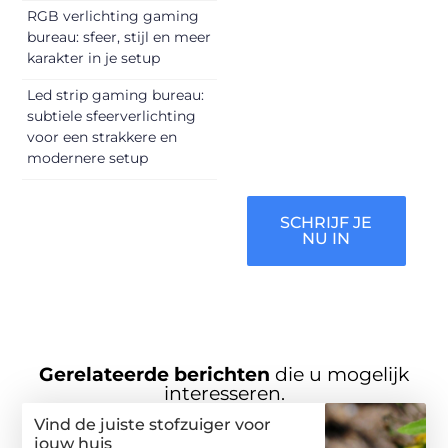
informeren,
RGB verlichting gaming
inspireren,
bureau: sfeer, stijl en meer
vermaken en
karakter in je setup
verbinden – ze
Led strip gaming bureau:
verdienen het om
subtiele sfeerverlichting
gehoord te
voor een strakkere en
worden!
modernere setup
SCHRIJF JE
NU IN
Gerelateerde berichten
die u mogelijk
interesseren.
Vind de juiste stofzuiger voor
jouw huis