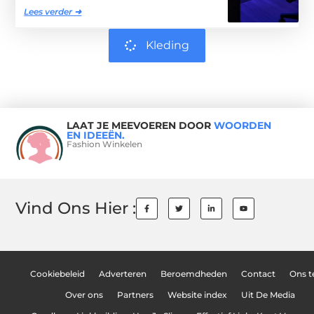
Lees verder ➜
Kleding
LAAT JE MEEVOEREN DOOR
WOORDEN
EN IDEEËN.
Fashion Winkelen
Vind Ons Hier :
Cookiebeleid
Adverteren
Beroemdheden
Contact
Ons 
Over ons
Partners
Website index
Uit De Media