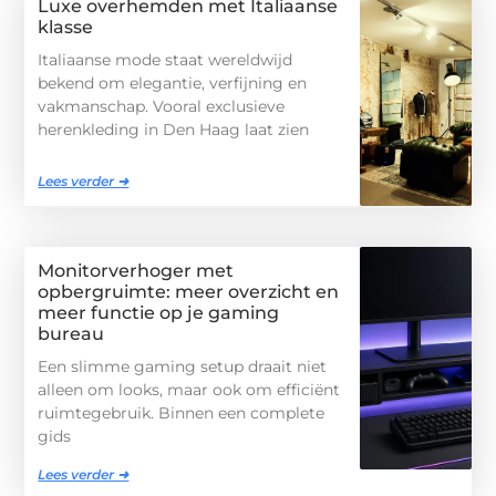
Luxe overhemden met Italiaanse
klasse
Italiaanse mode staat wereldwijd
bekend om elegantie, verfijning en
vakmanschap. Vooral exclusieve
herenkleding in Den Haag laat zien
Lees verder ➜
Monitorverhoger met
opbergruimte: meer overzicht en
meer functie op je gaming
bureau
Een slimme gaming setup draait niet
alleen om looks, maar ook om efficiënt
ruimtegebruik. Binnen een complete
gids
Lees verder ➜