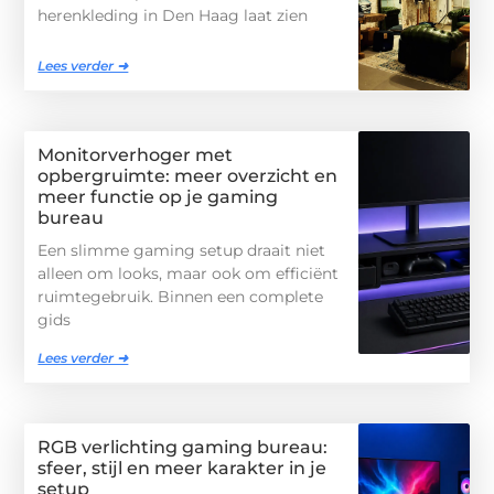
herenkleding in Den Haag laat zien
Lees verder ➜
Monitorverhoger met
opbergruimte: meer overzicht en
meer functie op je gaming
bureau
Een slimme gaming setup draait niet
alleen om looks, maar ook om efficiënt
ruimtegebruik. Binnen een complete
gids
Lees verder ➜
RGB verlichting gaming bureau:
sfeer, stijl en meer karakter in je
setup