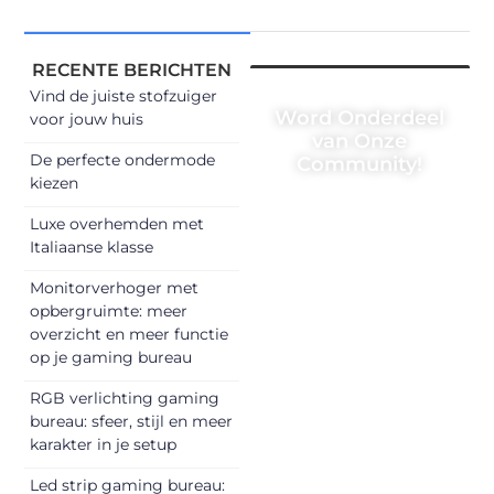
RECENTE BERICHTEN
Vind de juiste stofzuiger
Word Onderdeel
voor jouw huis
van Onze
De perfecte ondermode
Community!
kiezen
Registreer je
Luxe overhemden met
vandaag nog en
Italiaanse klasse
begin met het
delen van jouw
Monitorverhoger met
opbergruimte: meer
unieke perspectief.
overzicht en meer functie
Jouw woorden
op je gaming bureau
kunnen
informeren,
RGB verlichting gaming
inspireren,
bureau: sfeer, stijl en meer
vermaken en
karakter in je setup
verbinden – ze
Led strip gaming bureau: