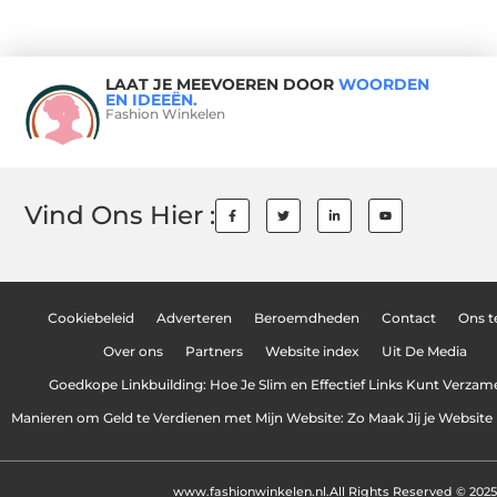
LAAT JE MEEVOEREN DOOR
WOORDEN
EN IDEEËN.
Fashion Winkelen
Vind Ons Hier :
Cookiebeleid
Adverteren
Beroemdheden
Contact
Ons 
Over ons
Partners
Website index
Uit De Media
Goedkope Linkbuilding: Hoe Je Slim en Effectief Links Kunt Verzam
Manieren om Geld te Verdienen met Mijn Website: Zo Maak Jij je Website
www.fashionwinkelen.nl.
All Rights Reserved © 2025