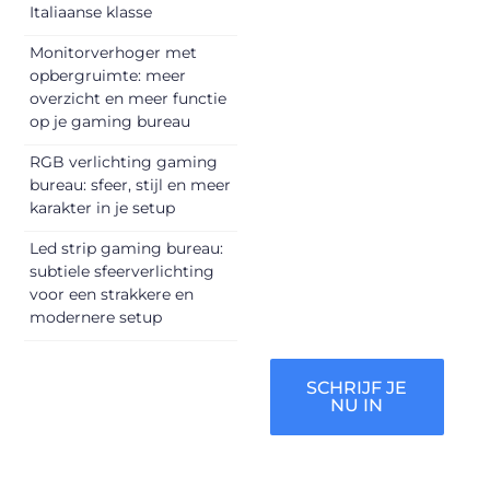
Italiaanse klasse
begin met het
delen van jouw
Monitorverhoger met
opbergruimte: meer
unieke perspectief.
overzicht en meer functie
Jouw woorden
op je gaming bureau
kunnen
informeren,
RGB verlichting gaming
inspireren,
bureau: sfeer, stijl en meer
vermaken en
karakter in je setup
verbinden – ze
Led strip gaming bureau:
verdienen het om
subtiele sfeerverlichting
gehoord te
voor een strakkere en
worden!
modernere setup
SCHRIJF JE
NU IN