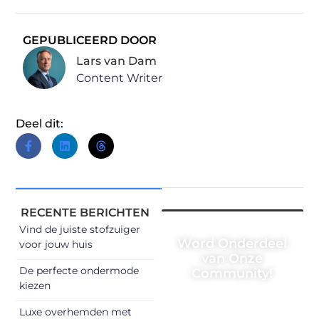
GEPUBLICEERD DOOR
Lars van Dam
Content Writer
Deel dit:
RECENTE BERICHTEN
Vind de juiste stofzuiger
Word Onderdeel
voor jouw huis
van Onze
De perfecte ondermode
Community!
kiezen
Registreer je
Luxe overhemden met
vandaag nog en