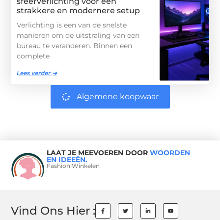
sfeerverlichting voor een
strakkere en modernere setup
Verlichting is een van de snelste
manieren om de uitstraling van een
bureau te veranderen. Binnen een
complete
Lees verder ➜
Algemene koopwaar
LAAT JE MEEVOEREN DOOR
WOORDEN
EN IDEEËN.
Fashion Winkelen
Vind Ons Hier :