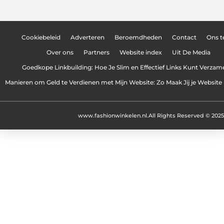
Cookiebeleid
Adverteren
Beroemdheden
Contact
Ons 
Over ons
Partners
Website index
Uit De Media
Goedkope Linkbuilding: Hoe Je Slim en Effectief Links Kunt Verzam
Manieren om Geld te Verdienen met Mijn Website: Zo Maak Jij je Website
www.fashionwinkelen.nl.
All Rights Reserved © 2025